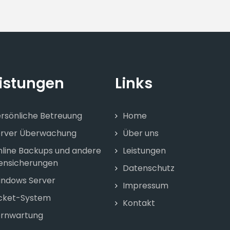
istungen
Links
rsönliche Betreuung
Home
erver Überwachung
Über uns
line Backups und andere
Leistungen
ensicherungen
Datenschutz
ndows Server
Impressum
cket-System
Kontakt
ernwartung