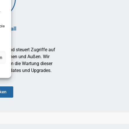
.
ale
irewall
cht und steuert Zugriffe auf
on Innen und Außen. Wir
en
ig um die Wartung dieser
sive Updates und Upgrades.
cken