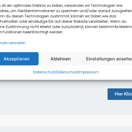
dir ein optimales Erlebnis zu bieten, verwenden wir Technologien wie
okies, um Geräteinformationen zu speichern und/oder darauf zuzugreifen
nn du diesen Technologien zustimmst, können wir Daten wie das
fverhalten oder eindeutige IDs auf dieser Website verarbeiten. Wenn du
ine Zustimmung nicht erteilst oder zurückziehst, können bestimmte Merkm
Managed F
 Funktionen beeinträchtigt werden.
nste verwalten
rung
Dieser digitale Türsteher überwa
lagert?
das Unternehmensnetzwerk v
Akzeptieren
Ablehnen
Einstellungen anseh
n?
kümmern uns dabei routinemäß
sichere
sensiblen Schnittstelle, inklu
Datenschutz
Datenschutz
Impressum
Hier Kli