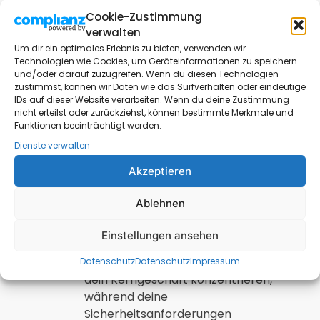
nur Schutz, sondern auch
Cookie-Zustimmung
Transparenz. Du erhältst detaillierte
verwalten
Berichte und Analysen über den
Um dir ein optimales Erlebnis zu bieten, verwenden wir
Status deiner Sicherheitsinfrastruktur,
Technologien wie Cookies, um Geräteinformationen zu speichern
um potenzielle Bedrohungen
und/oder darauf zuzugreifen. Wenn du diesen Technologien
zustimmst, können wir Daten wie das Surfverhalten oder eindeutige
frühzeitig zu erkennen und proaktiv zu
IDs auf dieser Website verarbeiten. Wenn du deine Zustimmung
handeln.
nicht erteilst oder zurückziehst, können bestimmte Merkmale und
Umfassender Support und
Funktionen beeinträchtigt werden.
Expertise
: Durch die Zusammenarbeit
Dienste verwalten
mit einem erfahrenen Anbieter für
Akzeptieren
Managed Firewall und Patch
Management profitierst du von einem
Ablehnen
umfassenden Support und der
Expertise eines dedizierten Teams. Du
Einstellungen ansehen
musst dich nicht um die Details
kümmern, sondern kannst dich auf
Datenschutz
Datenschutz
Impressum
dein Kerngeschäft konzentrieren,
während deine
Sicherheitsanforderungen