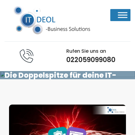
Skip
to
content
Rufen Sie uns an
022059099080
Firewall & Patch Management –
Die Doppelspitze für deine IT-
Sicherheit