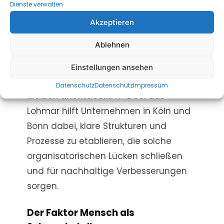
niemand in deinem Unternehmen
Dienste verwalten
verbindlich für die IT-Sicherheit
Akzeptieren
zuständig ist, werden wichtige
Ablehnen
Aufgaben wie regelmäßige Updates
oder Zugriffskontrollen schnell
Einstellungen ansehen
vernachlässigt und Schwachstellen
Datenschutz
Datenschutz
Impressum
bleiben unentdeckt. IT-Deol aus
Lohmar hilft Unternehmen in Köln und
Bonn dabei, klare Strukturen und
Prozesse zu etablieren, die solche
organisatorischen Lücken schließen
und für nachhaltige Verbesserungen
sorgen.
Der Faktor Mensch als