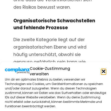
des Risikos bewusst waren.
Organisatorische Schwachstellen
und fehlende Prozesse
Die zweite Kategorie liegt auf der
organisatorischen Ebene und wird
häufig unterschätzt, obwohl sie
genauso gefährlich sein kann wie
Cookie-Zustimmung
technische Mängel. Unklare
verwalten
Verantwortlichkeiten, fehlende
Um dir ein optimales Erlebnis zu bieten, verwenden wir
Sicherheitsrichtlinien und mangelnde
Technologien wie Cookies, um Geräteinformationen zu speichern
und/oder darauf zuzugreifen. Wenn du diesen Technologien
Dokumentation schaffen ein Umfeld, in
zustimmst, können wir Daten wie das Surfverhalten oder eindeutige
IDs auf dieser Website verarbeiten. Wenn du deine Zustimmung
dem IT-Sicherheitslücken entstehen
nicht erteilst oder zurückziehst, können bestimmte Merkmale und
und bestehen bleiben können. Wenn
Funktionen beeinträchtigt werden.